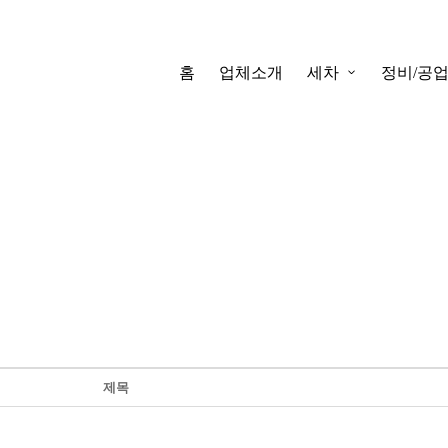
홈
업체소개
세차
정비/공
제목