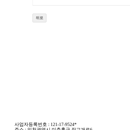
뒤로
사업자등록번호 : 121-17-9524*
주소 : 인천광역시 미추홀구 장고개로6