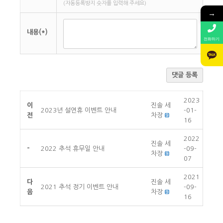
(자동등록방지 숫자를 입력해 주세요)
→
내용(*)
전화하기
댓글 등록
2023
이
진솔 세
2023년 설연휴 이벤트 안내
-01-
전
차장
16
2022
진솔 세
-
2022 추석 휴무일 안내
-09-
차장
07
2021
다
진솔 세
2021 추석 정기 이벤트 안내
-09-
음
차장
16